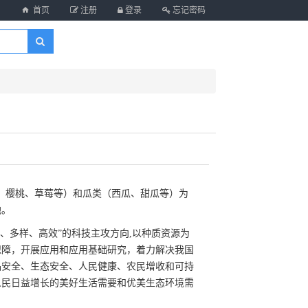
首页
注册
登录
忘记密码
桃、樱桃、草莓等）和瓜类（西瓜、甜瓜等）为
地。
、多样、高效”的科技主攻方向,以种质资源为
保障，开展应用和应用基础研究，着力解决我国
品安全、生态安全、人民健康、农民增收和可持
人民日益增长的美好生活需要和优美生态环境需