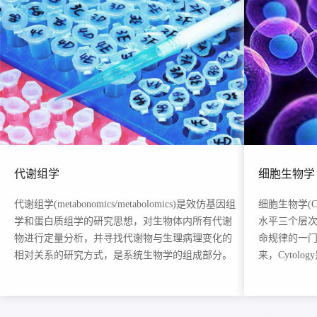
代谢组学
细胞生物学
代谢组学(metabonomics/metabolomics)是效仿基因组
细胞生物学(Ce
学和蛋白质组学的研究思想，对生物体内所有代谢
水平三个层
物进行定量分析，并寻找代谢物与生理病理变化的
命规律的一门科
相对关系的研究方式，是系统生物学的组成部分。
来，Cytol