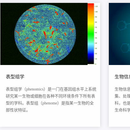
表型组学
生物信
表型组学（phenomics）是一门在基因组水平上系统
生物信息学
研究某一生物或细胞在各种不同环境条件下所有表
集、处
型的学科。表型组（phenome）是指某一生物的全
科，也
部性状特征。
生命科