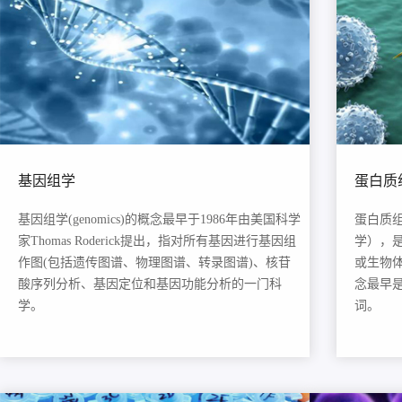
基因组学
蛋白质
基因组学(genomics)的概念最早于1986年由美国科学
蛋白质组
家Thomas Roderick提出，指对所有基因进行基因组
学），
作图(包括遗传图谱、物理图谱、转录图谱)、核苷
或生物
酸序列分析、基因定位和基因功能分析的一门科
念最早是在
学。
词。