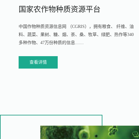
国家农作物种质资源平台
中国作物种质资源信息网 （CGRIS），拥有粮食、 纤维、油
料、蔬菜、果树、糖、烟、茶、桑、牧草、绿肥、热作等340
多种作物、47万份种质的信息.......
查看详情