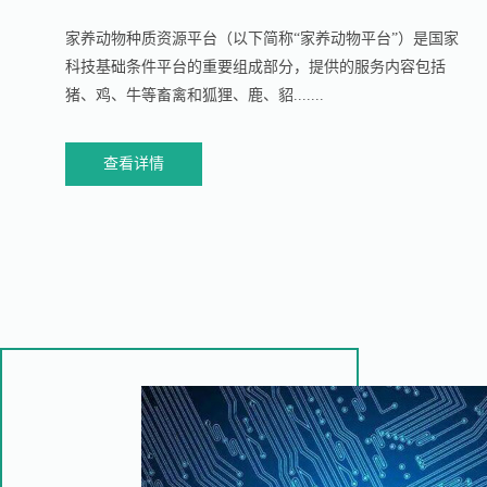
家养动物种质资源平台（以下简称“家养动物平台”）是国家
科技基础条件平台的重要组成部分，提供的服务内容包括
猪、鸡、牛等畜禽和狐狸、鹿、貂.......
查看详情